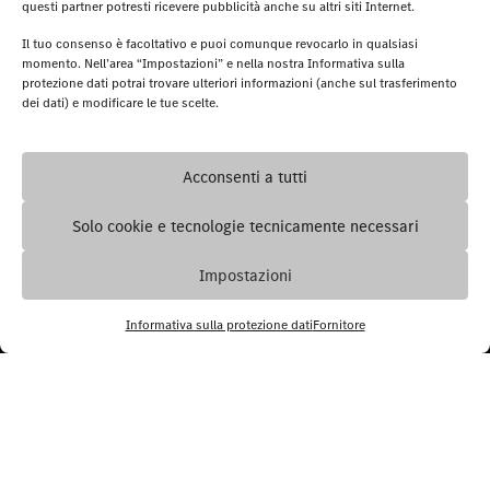
Service
questi partner potresti ricevere pubblicità anche su altri siti Internet.
Service Contracts
Il tuo consenso è facoltativo e puoi comunque revocarlo in qualsiasi
momento. Nell’area “Impostazioni” e nella nostra Informativa sulla
Accessori
protezione dati potrai trovare ulteriori informazioni (anche sul trasferimento
Collection & Merchandise
dei dati) e modificare le tue scelte.
© 2026. Mercedes-Benz Italia - P.IVA
Acconsenti a tutti
06325761002
Protezione dati
Impostazioni
Solo cookie e tecnologie tecnicamente necessari
Note legali
Termini e condizioni
Impostazioni
Digital Services Act
Accessibilità
Informativa sulla protezione dati
Fornitore