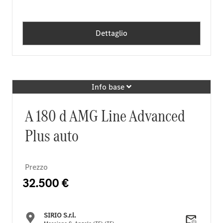
Dettaglio
Info base
A 180 d AMG Line Advanced
Plus auto
Prezzo
32.500 €
SIRIO S.r.l.