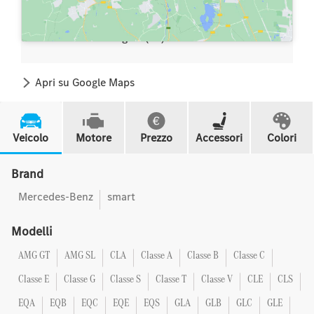
Via Italia - Contrada Rovano,
0858075982
Mosciano S. Angelo (TE)
Apri su Google Maps
Veicolo
Motore
Prezzo
Accessori
Colori
Brand
Mercedes-Benz
smart
Modelli
AMG GT
AMG SL
CLA
Classe A
Classe B
Classe C
Classe E
Classe G
Classe S
Classe T
Classe V
CLE
CLS
EQA
EQB
EQC
EQE
EQS
GLA
GLB
GLC
GLE