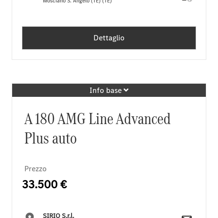
Mosciano S. Angelo (TE) (TE)
Dettaglio
Info base
A 180 AMG Line Advanced
Plus auto
Prezzo
33.500 €
SIRIO S.r.l.