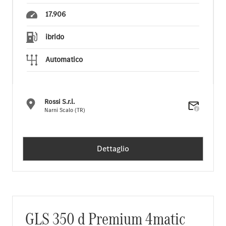
17.906
ibrido
Automatico
Rossi S.r.l.
Narni Scalo (TR)
Dettaglio
GLS 350 d Premium 4matic