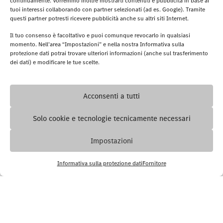
continuamente. Vorremmo inoltre mostrarti contenuti e pubblicità in base ai
tuoi interessi collaborando con partner selezionati (ad es. Google). Tramite
14.926
questi partner potresti ricevere pubblicità anche su altri siti Internet.
Il tuo consenso è facoltativo e puoi comunque revocarlo in qualsiasi
ibrido
momento. Nell’area “Impostazioni” e nella nostra Informativa sulla
protezione dati potrai trovare ulteriori informazioni (anche sul trasferimento
Automatico
dei dati) e modificare le tue scelte.
Acconsenti a tutti
NOVELLI 1934 S.r.l.
Bolzaneto (GE)
Solo cookie e tecnologie tecnicamente necessari
Impostazioni
Dettaglio
Informativa sulla protezione dati
Fornitore
GLA 200 d AMG Line