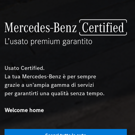
Usato Certified.
La tua Mercedes-Benz è per sempre
grazie a un’ampia gamma di servizi
per garantirti una qualità senza tempo.
Acquistiamo il tuo usato con valutazione senza
impegno
Welcome home
e obbligo d'acquisto, per tutte le marche.