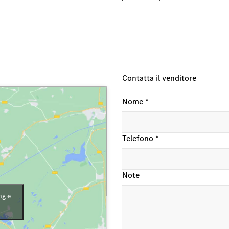
Contatta il venditore
Nome
*
Telefono
*
Note
ng e
0744 7568238