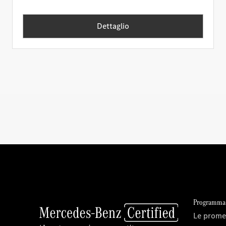
Dettaglio
Programma 
Le prome