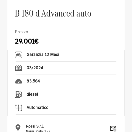
B 180 d Advanced auto
Prezzo
29.001€
Garanzia 12 Mesi
03/2024
83.564
diesel
Automatico
Rossi S.r.l.
Narni Scalo (TR)