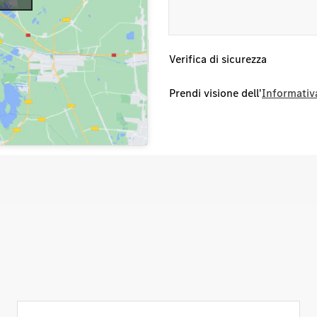
0744 7568238
oli di questo concessionario
Verifica di sicurezza
Prendi visione dell'
Informativa