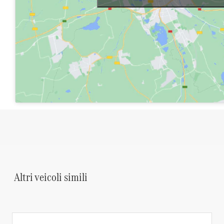
Via Tuderte, 480, Narni Scalo (TR)
Apri su Google Maps
Altri veic
Altri veicoli simili