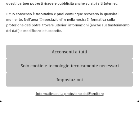
Service
questi partner potresti ricevere pubblicità anche su altri siti Internet.
Service Contracts
Il tuo consenso è facoltativo e puoi comunque revocarlo in qualsiasi
momento. Nell’area “Impostazioni” e nella nostra Informativa sulla
Accessori
protezione dati potrai trovare ulteriori informazioni (anche sul trasferimento
Collection & Merchandise
dei dati) e modificare le tue scelte.
© 2026. Mercedes-Benz Italia - P.IVA
Acconsenti a tutti
06325761002
Protezione dati
Impostazioni
Solo cookie e tecnologie tecnicamente necessari
Note legali
Termini e condizioni
Impostazioni
Digital Services Act
Accessibilità
Informativa sulla protezione dati
Fornitore